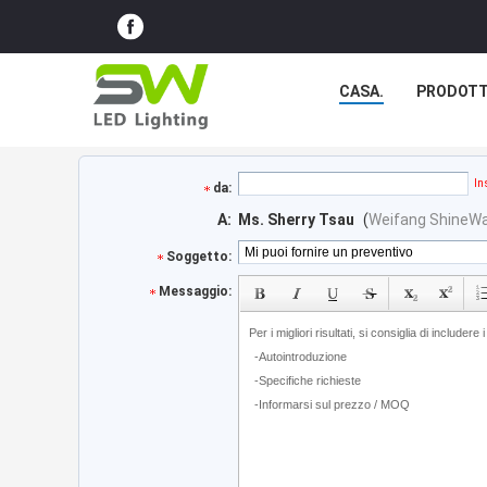
CASA.
PRODOTT
In
da:
A:
Ms. Sherry Tsau
(
Weifang ShineWa 
Soggetto:
Messaggio: