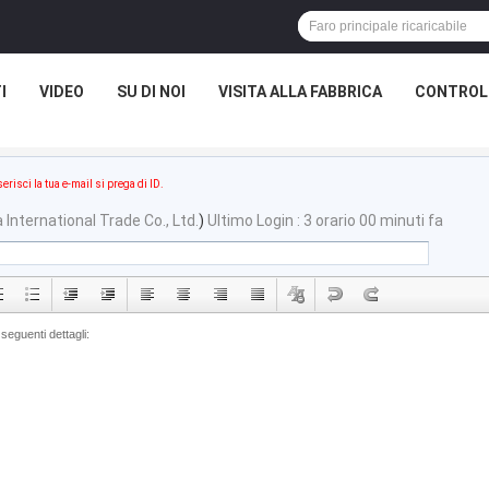
I
VIDEO
SU DI NOI
VISITA ALLA FABBRICA
CONTROLL
serisci la tua e-mail si prega di ID.
International Trade Co., Ltd.
)
Ultimo Login : 3 orario 00 minuti fa