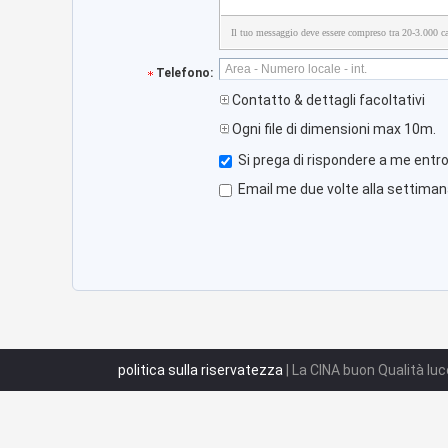
Il tuo messaggio deve essere compreso tra 20-3.000 car
Telefono:
Contatto & dettagli facoltativi
Ogni file di dimensioni max 10m.
Si prega di rispondere a me entro
Email me due volte alla settimana
politica sulla riservatezza
| La CINA buon Qualità luce