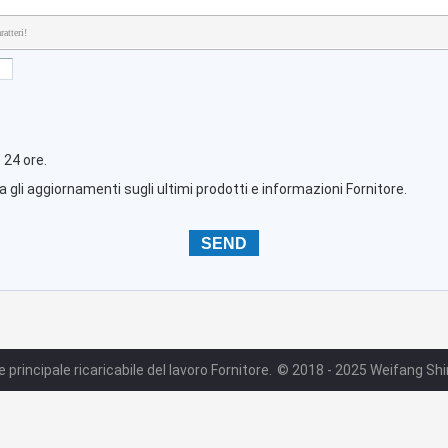
atteri!
 24 ore.
 gli aggiornamenti sugli ultimi prodotti e informazioni Fornitore.
 principale ricaricabile del lavoro Fornitore.
© 2018 - 2025 Weifang Shine