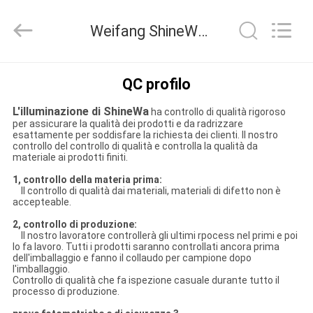
2026
Weifang
ShineWa
Weifang ShineWa International Trade Co., Ltd. Controllo di qualità
International
Trade
Co.,
Ltd..
All
CASA.
Rights
QC profilo
Reserved.
L'illuminazione di ShineWa
ha controllo di qualità rigoroso
PRODOTTI
per assicurare la qualità dei prodotti e da radrizzare
esattamente per soddisfare la richiesta dei clienti. Il nostro
controllo del controllo di qualità e controlla la qualità da
VIDEO
materiale ai prodotti finiti.
1, controllo della materia prima:
Il controllo di qualità dai materiali, materiali di difetto non è
SU
accepteable.
2, controllo di produzione:
DI
Il nostro lavoratore controllerà gli ultimi rpocess nel primi e poi
lo fa lavoro. Tutti i prodotti saranno controllati ancora prima
NOI
dell'imballaggio e fanno il collaudo per campione dopo
l'imballaggio.
Controllo di qualità che fa ispezione casuale durante tutto il
processo di produzione.
VISITA