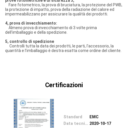
prove fotometriche e di sicurezza 3,
ALLA
Fare fotometrico, la prova di bruciatura, la protezione del PWB,
la protezione di impatto, prova della radiazione del calore ed
FABBRICA
impermeabilizzano per assicurare la qualità dei prodotti.
4, prova di invecchiamento:
Almeno prova di invecchiamento di 3 volte prima
CONTROLLO
dell'imballaggio e della spedizione.
DELLA
5, controllo di spedizione
Controlli tutta la data dei prodotti, le parti, l'accessorio, la
QUALITÀ
quantità e l'imballaggio è destra esatta come ordine del cliente.
CONTATTACI
Certificazioni
NOTIZIE
CASI
Standard
EMC
MAPPA
Data tecnico Problema
2020-10-17