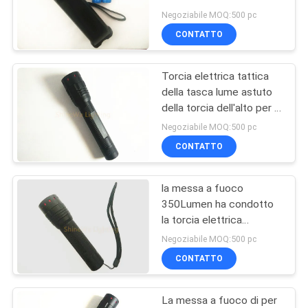
DEL
800 lumi con il caricatore
Negoziabile MOQ:500 pc
magnetico di USB
SITO
CONTATTO
66
Luce tenuta in mano
Torcia elettrica tattica
POLITICA
della tasca lume astuto
del lavoro del LED
SULLA
della torcia dell'alto per il
Cree G2 di caccia di aria
PRIVACY
Negoziabile MOQ:500 pc
aperta
CONTATTO
la messa a fuoco
85
350Lumen ha condotto
Luce di ispezione
la torcia elettrica
ricaricabile, torcia
Negoziabile MOQ:500 pc
del LED
elettrica regolabile del
CONTATTO
fuoco
La messa a fuoco di per