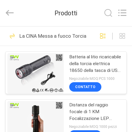
2026
Weifang
ShineWa
Prodotti
International
Trade
Co.,
Ltd..
All
CASA.
110
Rights
La CINA Messa a fuoco Torcia
Reserved.
luce principale
PRODOTTI
ricaricabile del
Batteria al litio ricaricabile
della torcia elettrica
lavoro
VIDEO
18650 della tasca di USB
del fuoco regolabile
Negoziabile MOQ:PCS 1000
SU
CONTATTO
78
DI
riflettore principale
Distanza del raggio
NOI
focale di 1 KM
ricaricabile
Focalizzazione LEP
VISITA
Lanterna laser ricerca
Negoziabile MOQ:1000 pezzi