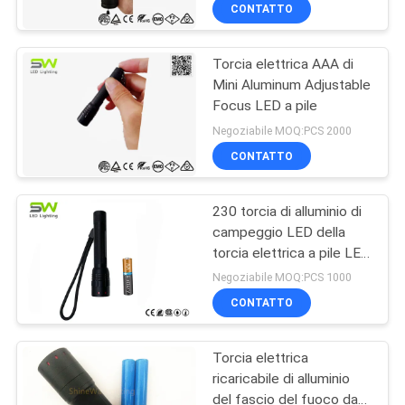
caccia
ALLA
CONTATTO
FABBRICA
Torcia elettrica AAA di
51
Mini Aluminum Adjustable
CONTROLLO
Focus LED a pile
Alto faro del lume
DELLA
Negoziabile MOQ:PCS 2000
LED
QUALITÀ
CONTATTO
230 torcia di alluminio di
CONTATTACI
campeggio LED della
torcia elettrica a pile LED
30
NOTIZIE
dello zoom del lume 3w
Negoziabile MOQ:PCS 1000
aa
lanterna di
CONTATTO
CASI
campeggio
Torcia elettrica
principale
ricaricabile di alluminio
MAPPA
del fascio del fuoco da