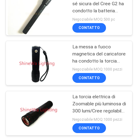
sé sicura del Cree G2 ha
condotto la batteria
84
impermeabile 2xAA della
Negoziabile MOQ:500 pc
torcia elettrica IP64 250
Portable Led Flood
CONTATTO
lumi
Lights
La messa a fuoco
magnetica del caricatore
ha condotto la torcia
elettrica
Negoziabile MOQ:1000 pezzi
ricaricabile/Zoomable
CONTATTO
8
principale della torcia
elettrica
Luce principale
La torcia elettrica di
Zoomable più luminosa di
solare del lavoro
300 lumi/Cree regolabile
del fuoco ha condotto la
Negoziabile MOQ:1000 pezzi
torcia elettrica
CONTATTO