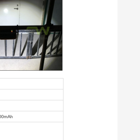
:
6600mAh