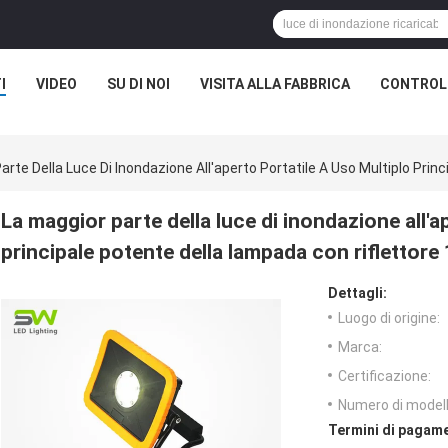
I
VIDEO
SU DI NOI
VISITA ALLA FABBRICA
CONTROLL
arte Della Luce Di Inondazione All'aperto Portatile A Uso Multiplo Pri
La maggior parte della luce di inondazione all'a
principale potente della lampada con riflettor
Dettagli:
Luogo di origine:
Marca:
Certificazione:
Numero di modell
Termini di pagame