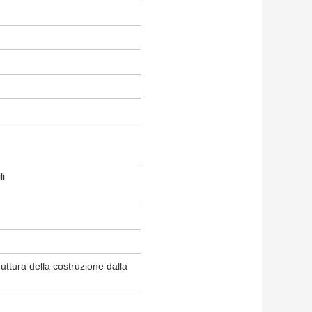
F
li
duttura della costruzione dalla