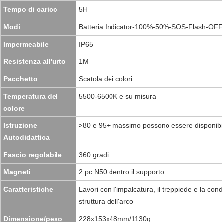
Tempo di carico
5H
Modi
Batteria Indicator-100%-50%-SOS-Flash-OF
Impermeabile
IP65
Resistenza all'urto
1M
Pacchetto
Scatola dei colori
Temperatura del
5500-6500K e su misura
colore
Istruzione
>
80 e 95+ massimo possono essere disponibi
Autodidattica
Fascio regolabile
360 gradi
Magneti
2 pc N50 dentro il supporto
Caratteristiche
Lavori con l'impalcatura, il treppiede e la con
struttura dell'arco
Dimensione/peso
228x153x48mm/1130g