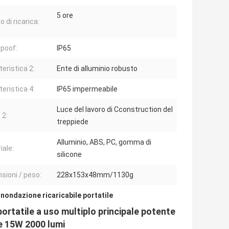
5 ore
 di ricarica:
poof:
IP65
teristica 2:
Ente di alluminio robusto
teristica 4:
IP65 impermeabile
Luce del lavoro di Cconstruction del
 2:
treppiede
Alluminio, ABS, PC, gomma di
iale:
silicone
sioni / peso:
228x153x48mm/1130g
 inondazione ricaricabile portatile
portatile a uso multiplo principale potente
re 15W 2000 lumi