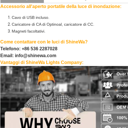
Accessorio all'aperto portatile della luce di inondazione:
Cavo di USB incluso.
Caricatore di CA di Optinoal, caricatore di CC.
Magneti facoltativi.
Come contattare con le luci di ShineWa?
Telefono: +86 536 2287028
Email: info@shinewa.com
Vantaggi di ShineWa Lights Company: