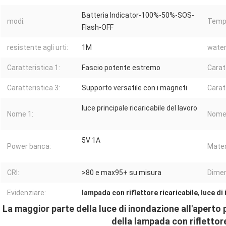
Batteria Indicator-100%-50%-SOS-
modi:
Tempo
Flash-OFF
resistente agli urti:
1M
water
Caratteristica 1:
Fascio potente estremo
Carat
Caratteristica 3:
Supporto versatile con i magneti
Carat
luce principale ricaricabile del lavoro
Nome 1:
Nome
5V 1A
Power banca:
Mater
CRI:
>80 e max95+ su misura
Dimen
Evidenziare:
lampada con riflettore ricaricabile
,
luce di
La maggior parte della luce di inondazione all'aperto 
della lampada con rifletto