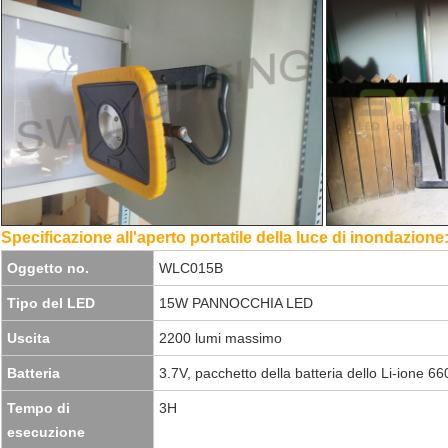
Specificazione all'aperto portatile della luce di inondazione
Oggetto no.
WLC015B
Tipo del LED
15W PANNOCCHIA LED
Uscita
2200 lumi massimo
Batteria
3.7V, pacchetto della batteria dello Li-ione 
Tempo di
3H
esecuzione