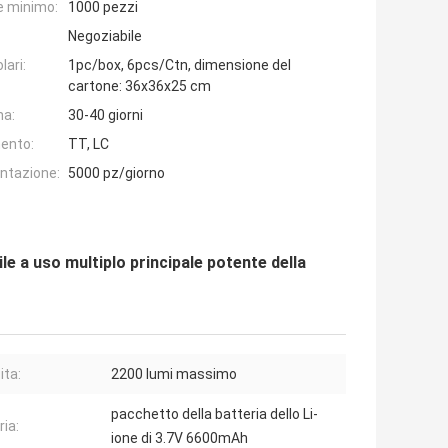
e minimo:
1000 pezzi
Negoziabile
lari:
1pc/box, 6pcs/Ctn, dimensione del
cartone: 36x36x25 cm
na:
30-40 giorni
ento:
TT, LC
entazione:
5000 pz/giorno
le a uso multiplo principale potente della
ita:
2200 lumi massimo
pacchetto della batteria dello Li-
ria:
ione di 3.7V 6600mAh