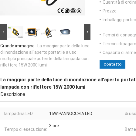
Quantità di ordin
Prezzo:
Imballaggi partico
Tempi di conseg
Termini di pagam
Grande immagine :
La maggior parte della luce
di inondazione all'aperto portatile a uso
Capacità di alim
multiplo principale potente della lampada con
Contatto
riflettore 15W 2000 lumi
La maggior parte della luce di inondazione all'aperto portati
lampada con riflettore 15W 2000 lumi
Descrizione
lampadina LED:
15W PANNOCCHIA LED
di usc
3 ore
Tempo di esecuzione:
Batte