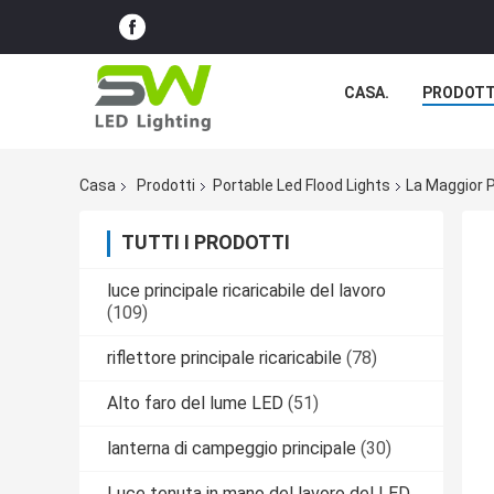
CASA.
PRODOTT
Casa
Prodotti
Portable Led Flood Lights
La Maggior P
TUTTI I PRODOTTI
luce principale ricaricabile del lavoro
(109)
riflettore principale ricaricabile
(78)
Alto faro del lume LED
(51)
lanterna di campeggio principale
(30)
Luce tenuta in mano del lavoro del LED