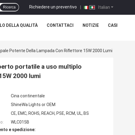
Richiedere un preventivo
|
Italian
Ricerca
O DELLA QUALITÀ
CONTATTACI
NOTIZIE
CASI
ncipale Potente Della Lampada Con Riflettore 15W 2000 Lumi
perto portatile a uso multiplo
e 15W 2000 lumi
Cina continentale
ShineWa Lights or OEM
CE, EMC, ROHS, REACH, PSE, RCM, UL, BS
o:
WLC015B
nto e spedizione: