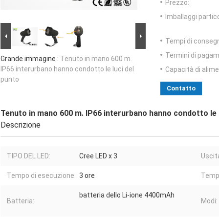
Prezzo:
Imballaggi partico
Tempi di conseg
Termini di pagam
Grande immagine :
Tenuto in mano 600 m.
IP66 interurbano hanno condotto le luci del
Capacità di alim
punto
Contatto
Tenuto in mano 600 m. IP66 interurbano hanno condotto le l
Descrizione
TIPO DEL LED:
Cree LED x 3
Uscit
Tempo di esecuzione:
3 ore
Tempo
batteria dello Li-ione 4400mAh
Batteria:
Modi: