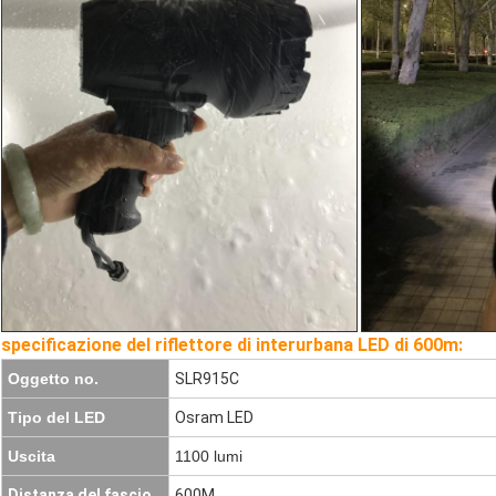
specificazione del riflettore di interurbana LED di 600m:
Oggetto no.
SLR915C
Tipo del LED
Osram LED
Uscita
1100 lumi
Distanza del fascio
600M