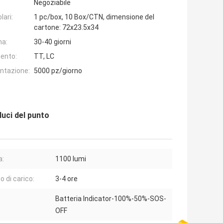
Negoziabile
lari:
1 pc/box, 10 Box/CTN, dimensione del
cartone: 72x23.5x34
na:
30-40 giorni
ento:
TT, LC
entazione:
5000 pz/giorno
uci del punto
a:
1100 lumi
 di carico:
3-4 ore
Batteria Indicator-100%-50%-SOS-
OFF