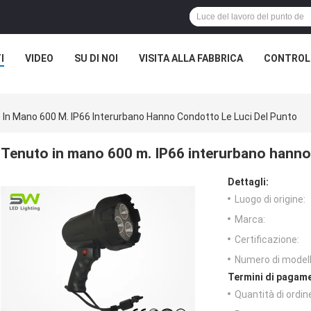
I
VIDEO
SU DI NOI
VISITA ALLA FABBRICA
CONTROLL
 In Mano 600 M. IP66 Interurbano Hanno Condotto Le Luci Del Punto
Tenuto in mano 600 m. IP66 interurbano hanno 
Dettagli:
Luogo di origine:
Marca:
Certificazione:
Numero di modell
Termini di pagame
Quantità di ordin