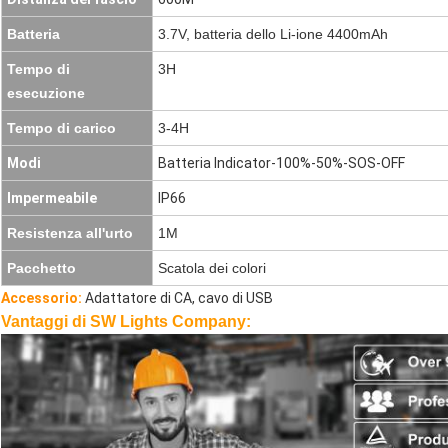
Batteria
3.7V, batteria dello Li-ione 4400mAh
Tempo di
3H
esecuzione
Tempo di carico
3-4H
Modi
Batteria Indicator-100%-50%-SOS-OFF
Impermeabile
IP66
Resistenza all'urto
1M
Pacchetto
Scatola dei colori
Accessorio:
Adattatore di CA, cavo di USB
Vantaggi di SW Lights Company: