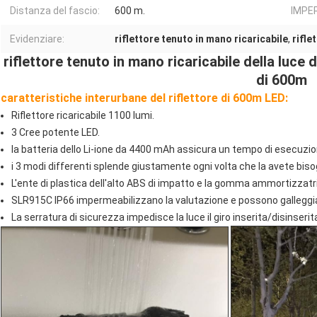
Distanza del fascio:
600 m.
IMPE
Evidenziare:
riflettore tenuto in mano ricaricabile
,
rifle
riflettore tenuto in mano ricaricabile della luce 
di 600m
caratteristiche interurbane del riflettore di 600m LED:
Riflettore ricaricabile 1100 lumi.
3 Cree potente LED.
la batteria dello Li-ione da 4400 mAh assicura un tempo di esecuzion
i 3 modi differenti splende giustamente ogni volta che la avete biso
L'ente di plastica dell'alto ABS di impatto e la gomma ammortizzatri
SLR915C IP66 impermeabilizzano la valutazione e possono galleggia
La serratura di sicurezza impedisce la luce il giro inserita/disinserit