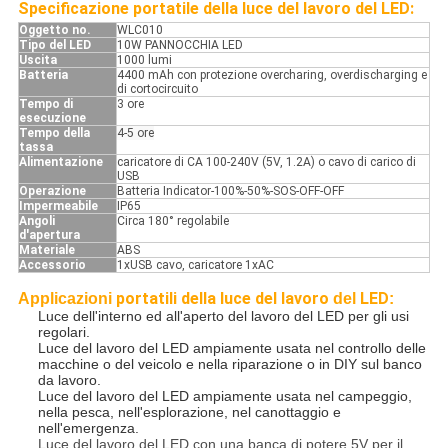
Specificazione portatile della luce del lavoro del LED:
Oggetto no.
WLC010
Tipo del LED
10W PANNOCCHIA LED
Uscita
1000 lumi
Batteria
4400 mAh con protezione overcharing, overdischarging e
di cortocircuito
Tempo di
3 ore
esecuzione
Tempo della
4-5 ore
tassa
Alimentazione
caricatore di CA 100-240V (5V, 1.2A) o cavo di carico di
USB
Operazione
Batteria Indicator-100%-50%-SOS-OFF-OFF
Impermeabile
IP65
Angoli
Circa 180° regolabile
d'apertura
Materiale
ABS
Accessorio
1xUSB cavo, caricatore 1xAC
portatili della luce del lavoro
LED
Applicazioni
del
:
Luce dell'interno ed all'aperto del lavoro del LED per gli usi
regolari.
Luce del lavoro del LED ampiamente usata nel controllo delle
macchine o del veicolo e nella riparazione o in DIY sul banco
da lavoro.
Luce del lavoro del LED ampiamente usata nel campeggio,
nella pesca, nell'esplorazione, nel canottaggio e
nell'emergenza.
Luce del lavoro del LED con una banca di potere 5V per il