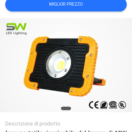
DEL
MIGLIOR PREZZO
SITO
POLITICA
SULLA
PRIVACY
Descrizione di prodotto