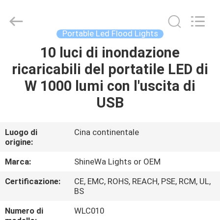
2026
Weifang
ShineWa
International
Trade
Portable Led Flood Lights
Co.,
Ltd..
All
10 luci di inondazione
CASA.
Rights
Reserved.
ricaricabili del portatile LED di
PRODOTTI
W 1000 lumi con l'uscita di
USB
VIDEO
Luogo di
Cina continentale
origine:
SU
DI
Marca:
ShineWa Lights or OEM
NOI
Certificazione:
CE, EMC, ROHS, REACH, PSE, RCM, UL,
BS
VISITA
Numero di
WLC010