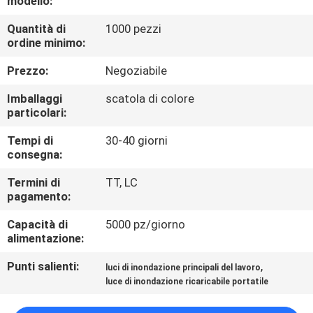
modello:
ALLA
Quantità di
1000 pezzi
FABBRICA
ordine minimo:
Prezzo:
Negoziabile
CONTROLLO
DELLA
Imballaggi
scatola di colore
particolari:
QUALITÀ
Tempi di
30-40 giorni
consegna:
CONTATTACI
Termini di
TT, LC
pagamento:
NOTIZIE
Capacità di
5000 pz/giorno
alimentazione:
CASI
Punti salienti:
,
luci di inondazione principali del lavoro
luce di inondazione ricaricabile portatile
MAPPA