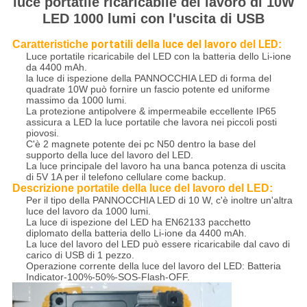
luce portatile ricaricabile del lavoro di 10W
LED 1000 lumi con l'uscita di USB
portatili della luce del lavoro
LED
Caratteristiche
del
:
Luce portatile ricaricabile del LED con la batteria dello Li-ione
da 4400 mAh.
la luce di ispezione della PANNOCCHIA LED di forma del
quadrate 10W può fornire un fascio potente ed uniforme
massimo da 1000 lumi.
La protezione antipolvere & impermeabile eccellente IP65
assicura a LED la luce portatile che lavora nei piccoli posti
piovosi.
C'è 2 magnete potente dei pc N50 dentro la base del
supporto della luce del lavoro del LED.
La luce principale del lavoro ha una banca potenza di uscita
di 5V 1A per il telefono cellulare come backup.
Descrizione portatile della luce del lavoro del LED:
Per il tipo della PANNOCCHIA LED di 10 W, c'è inoltre un'altra
luce del lavoro da 1000 lumi.
La luce di ispezione del LED ha EN62133 pacchetto
diplomato della batteria dello Li-ione da 4400 mAh.
La luce del lavoro del LED può essere ricaricabile dal cavo di
carico di USB di 1 pezzo.
Operazione corrente della luce del lavoro del LED: Batteria
Indicator-100%-50%-SOS-Flash-OFF.