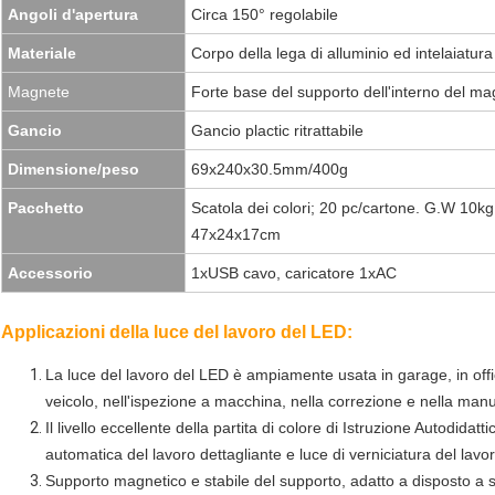
Angoli d'apertura
Circa 150° regolabile
Materiale
Corpo della lega di alluminio ed intelaiatura 
Magnete
Forte base del supporto dell'interno del m
Gancio
Gancio plactic ritrattabile
Dimensione/peso
69x240x30.5mm/400g
Pacchetto
Scatola dei colori; 20 pc/cartone. G.W 10k
47x24x17cm
Accessorio
1xUSB cavo, caricatore 1xAC
Applicazioni della luce del lavoro del LED:
La luce del lavoro del LED è ampiamente usata in garage, in offici
veicolo, nell'ispezione a macchina, nella correzione e nella man
Il livello eccellente della partita di colore di Istruzione Autodid
automatica del lavoro dettagliante e luce di verniciatura del lavor
Supporto magnetico e stabile del supporto, adatto a disposto a su