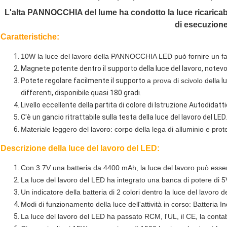
L'alta PANNOCCHIA del lume ha condotto la luce ricaricabil
di esecuzion
Caratteristiche:
10W la luce del lavoro della PANNOCCHIA LED può fornire un f
Magnete potente dentro il supporto della luce del lavoro, notevo
Potete regolare facilmente il supporto
a prova di scivolo della
l
differenti, disponibile quasi 180 gradi.
Livello eccellente della partita di colore di Istruzione Autodidatt
C'è un gancio ritrattabile sulla testa della luce del lavoro del LED.
Materiale leggero del lavoro: corpo della lega di alluminio e prot
Descrizione della luce del lavoro del LED:
Con 3.7V una batteria da 4400 mAh, la luce del lavoro può essere
La luce del lavoro del LED ha integrato una banca di potere di 5V 
Un indicatore della batteria di 2 colori dentro la luce del lavoro 
Modi di funzionamento della luce dell'attività in corso: Batter
La luce del lavoro del LED ha passato RCM, l'UL, il CE, la contab