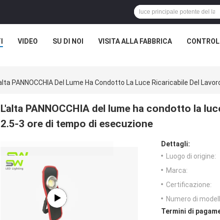
I
VIDEO
SU DI NOI
VISITA ALLA FABBRICA
CONTROLL
'alta PANNOCCHIA Del Lume Ha Condotto La Luce Ricaricabile Del Lavoro
L'alta PANNOCCHIA del lume ha condotto la luce r
2.5-3 ore di tempo di esecuzione
Dettagli:
Luogo di origine:
Marca:
Certificazione:
Numero di modell
Termini di pagame