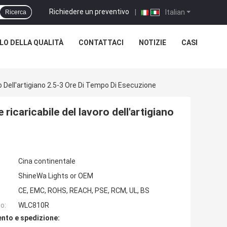
Richiedere un preventivo
|
Italian
Ricerca
O DELLA QUALITÀ
CONTATTACI
NOTIZIE
CASI
 Dell'artigiano 2.5-3 Ore Di Tempo Di Esecuzione
icaricabile del lavoro dell'artigiano
Cina continentale
ShineWa Lights or OEM
CE, EMC, ROHS, REACH, PSE, RCM, UL, BS
o:
WLC810R
nto e spedizione: