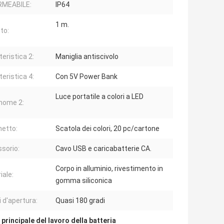
RMEABILE:
IP64
1 m.
to:
teristica 2:
Maniglia antiscivolo
teristica 4:
Con 5V Power Bank
Luce portatile a colori a LED
 nome 2:
etto:
Scatola dei colori, 20 pc/cartone
sorio:
Cavo USB e caricabatterie CA.
Corpo in alluminio, rivestimento in
iale:
gomma siliconica
i d'apertura:
Quasi 180 gradi
principale del lavoro della batteria