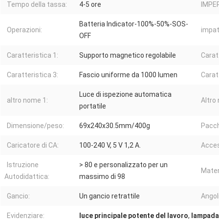
Tempo della tassa:
4-5 ore
IMPE
Batteria Indicator-100%-50%-SOS-
Operazioni:
impat
OFF
Caratteristica 1:
Supporto magnetico regolabile
Carat
Caratteristica 3:
Fascio uniforme da 1000 lumen
Carat
Luce di ispezione automatica
altro nome 1:
Altro
portatile
Dimensione/peso:
69x240x30.5mm/400g
Pacch
Caricatore di CA:
100-240 V, 5 V 1,2 A.
Acces
Istruzione
> 80 e personalizzato per un
Mater
Autodidattica:
massimo di 98
Gancio:
Un gancio retrattile
Angol
Evidenziare:
luce principale potente del lavoro
,
lampada 