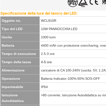
Specificazione della luce del lavoro del LED:
Oggetto no.
WCL810R
Tipo del LED
10W PANNOCCHIA LED
Uscita
1000 lumi
Batteria
4400 mAh con protezione overcharing, overd
Tempo di esecuzione
2.5-3 ore
Tempo della tassa
4-5 ore
Alimentazione
caricatore di CA 100-240V (uscita: 5V, 1.2A
Operazione
Batteria Indicator-100%-50%-SOS-OFF
Impermeabile
IP64
Istruzione
>80 corrente; Istruzione Autodidattica su 
Autodidattica