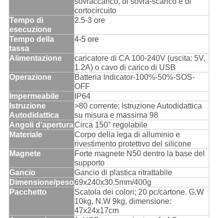
sovraccarico, di sovra-scarico e di
cortocircuito
Tempo di
2.5-3 ore
esecuzione
Tempo della
4-5 ore
tassa
Alimentazione
caricatore di CA 100-240V (uscita: 5V,
1.2A) o cavo di carico di USB
Operazione
Batteria Indicator-100%-50%-SOS-
OFF
Impermeabile
IP64
Istruzione
>80 corrente; Istruzione Autodidattica
Autodidattica
su misura e massima 98
Angoli d'apertura
Circa 150° regolabile
Materiale
Corpo della lega di alluminio e
rivestimento protettivo del silicone
Magnete
Forte magnete N50 dentro la base del
supporto
Gancio
Gancio di plastica ritrattabile
Dimensione/peso
69x240x30.5mm/400g
Pacchetto
Scatola dei colori; 20 pc/cartone. G.W
10kg, N.W 9kg, dimensione:
47x24x17cm