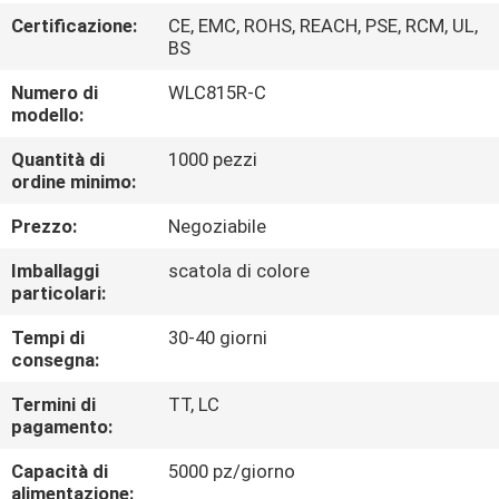
ALLA
Certificazione:
CE, EMC, ROHS, REACH, PSE, RCM, UL,
FABBRICA
BS
Numero di
WLC815R-C
modello:
CONTROLLO
DELLA
Quantità di
1000 pezzi
ordine minimo:
QUALITÀ
Prezzo:
Negoziabile
CONTATTACI
Imballaggi
scatola di colore
particolari:
NOTIZIE
Tempi di
30-40 giorni
consegna:
Termini di
TT, LC
CASI
pagamento:
Capacità di
5000 pz/giorno
MAPPA
alimentazione: