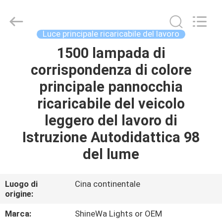
2026
Weifang
ShineWa
International
Trade
Luce principale ricaricabile del lavoro
Co.,
Ltd..
All
1500 lampada di
CASA.
Rights
Reserved.
corrispondenza di colore
PRODOTTI
principale pannocchia
ricaricabile del veicolo
VIDEO
leggero del lavoro di
Istruzione Autodidattica 98
SU
del lume
DI
NOI
Luogo di
Cina continentale
origine:
VISITA
Marca:
ShineWa Lights or OEM