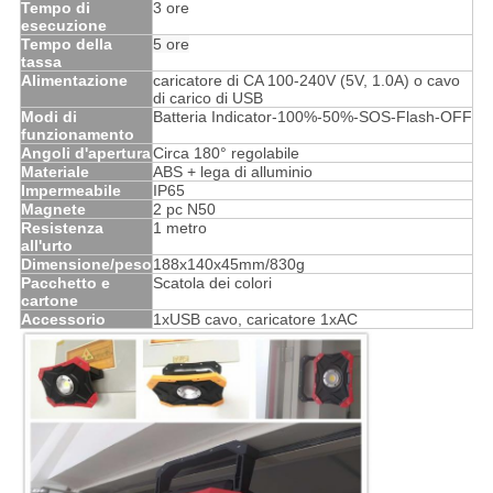
Tempo di
3 ore
esecuzione
Tempo della
5 ore
tassa
Alimentazione
caricatore di CA 100-240V (5V, 1.0A) o cavo
di carico di USB
Modi di
Batteria Indicator-100%-50%-SOS-Flash-OFF
funzionamento
Angoli d'apertura
Circa 180° regolabile
Materiale
ABS + lega di alluminio
Impermeabile
IP65
Magnete
2 pc N50
Resistenza
1 metro
all'urto
Dimensione/peso
188x140x45mm/830g
Pacchetto e
Scatola dei colori
cartone
Accessorio
1xUSB cavo, caricatore 1xAC