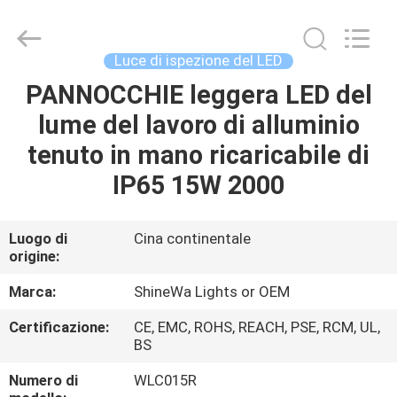
2026
Weifang
ShineWa
International
Trade
Luce di ispezione del LED
Co.,
Ltd..
All
PANNOCCHIE leggera LED del
CASA.
Rights
Reserved.
lume del lavoro di alluminio
PRODOTTI
tenuto in mano ricaricabile di
IP65 15W 2000
VIDEO
Luogo di
Cina continentale
origine:
SU
DI
Marca:
ShineWa Lights or OEM
NOI
Certificazione:
CE, EMC, ROHS, REACH, PSE, RCM, UL,
BS
VISITA
Numero di
WLC015R