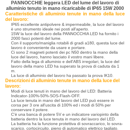
PANNOCCHIE leggera LED del lume del lavoro di
alluminio tenuto in mano ricaricabile di IP65 15W 2000
Caratteristiche
di alluminio tenute in mano della luce
del
lavoro
:
IP65 eccellente antipolvere & impermeabile, la luce del lavoro
è uno strumento ideale nei posti all'aperto.
15W la luce del lavoro della PANNOCCHIA LED ha fornito i
2000 fasci potenti del lume.
Con il supporto/maniglia rotabili di gradi a180, questa luce del
lavoro è conveniente da usare e portare.
Ci sono 2 magneti potenti dei pc N50 dentro la mano della
luce del lavoro, hanno lasciato il vostro mani libere.
Fatto della lega di alluminio e dell'ABS irregolari, la luce del
lavoro della mano LED ha superato la prova di caduta da 1
m.
La luce di alluminio del lavoro ha passato la prova IK10.
Descrizioni
di alluminio tenute in mano della luce
del
lavoro
:
Modi di luce tenuti in mano del lavoro del LED: Batteria
Indicator-100%-50%-SOS-Flash-OFF.
La luce tenuta in mano del lavoro del LED può essere in
corsa per 3 ore all'uscita di 100% ed i modi di 50% per
conservare il potere.
C'è una banca di potere 5V e un indicatore variopinto della
batteria dentro la luce tenuta in mano del lavoro del LED.
La batteria ha la funzione protettiva di sovraccarico, lo sovra-
scarico, cortocircuito, pieno di automatico elettrico tagliato.