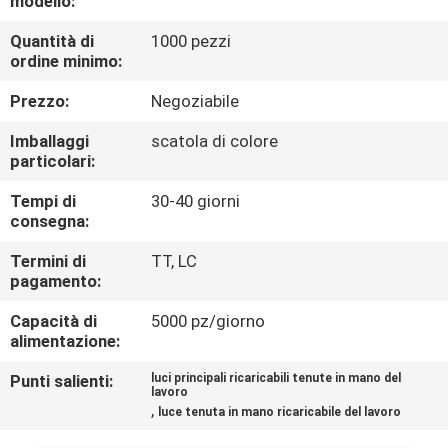
modello:
ALLA
Quantità di
1000 pezzi
FABBRICA
ordine minimo:
Prezzo:
Negoziabile
CONTROLLO
DELLA
Imballaggi
scatola di colore
particolari:
QUALITÀ
Tempi di
30-40 giorni
consegna:
CONTATTACI
Termini di
TT, LC
pagamento:
NOTIZIE
Capacità di
5000 pz/giorno
alimentazione:
CASI
Punti salienti:
luci principali ricaricabili tenute in mano del
lavoro
,
luce tenuta in mano ricaricabile del lavoro
MAPPA