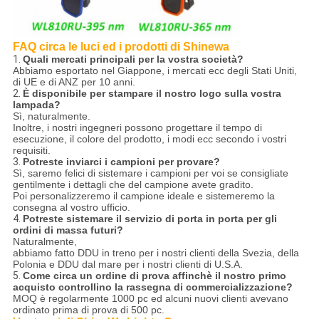
FAQ circa le luci ed i prodotti di Shinewa
1.
Quali mercati principali per la vostra società?
Abbiamo esportato nel Giappone, i mercati ecc degli Stati Uniti,
di UE e di ANZ per 10 anni.
2.
È disponibile per stampare il nostro logo sulla vostra
lampada?
Sì, naturalmente.
Inoltre, i nostri ingegneri possono progettare il tempo di
esecuzione, il colore del prodotto, i modi ecc secondo i vostri
requisiti.
3.
Potreste inviarci i campioni per provare?
Sì, saremo felici di sistemare i campioni per voi se consigliate
gentilmente i dettagli che del campione avete gradito.
Poi personalizzeremo il campione ideale e sistemeremo la
consegna al vostro ufficio.
4.
Potreste sistemare il servizio di porta in porta per gli
ordini di massa futuri?
Naturalmente,
abbiamo fatto DDU in treno per i nostri clienti della Svezia, della
Polonia e DDU dal mare per i nostri clienti di U.S.A.
5.
Come circa un ordine di prova affinchè il nostro primo
acquisto controllino la rassegna di commercializzazione?
MOQ è regolarmente 1000 pc ed alcuni nuovi clienti avevano
ordinato prima di prova di 500 pc.