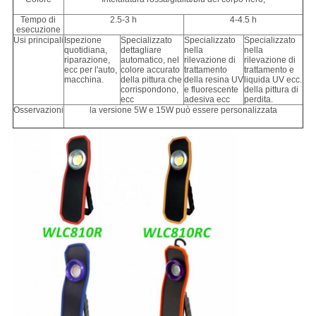
Tempo di
2.5-3 h
4-4.5 h
esecuzione
Usi principali
Ispezione
Specializzato
Specializzato
Specializzato
quotidiana,
dettagliare
nella
nella
riparazione,
automatico, nel
rilevazione di
rilevazione di
ecc per l'auto,
colore accurato
trattamento
trattamento e
macchina.
della pittura che
della resina UV
liquida UV ecc.
corrispondono,
e fluorescente
della pittura di
ecc
adesiva ecc
perdita.
Osservazioni
la versione 5W e 15W può essere personalizzata