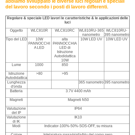
abbiamo sviluppato le diverse luci regolari e speciali
del lavoro secondo i posti di lavoro differenti.
Regolare & speciale LED lavori le caratteristiche & le applicazioni delle
luci
Oggetto
WLC810R
WLC810RC
WL810RU-365
WLC810RU-
nanometro
395 nanometro
Tipo del LED
10W
alta
10W LED UV
10W LED UV
PANNOCCHI
PANNOCCHIA
A LED
LED di
Istruzione
Autodidattica
10W
Lume
1000
850
Istruzione
>80
>95
Autodidattica
Lunghezza
365 nanometro
395 nanometro
d'onda
Batteria
3.7V 4400 mAh
Magneti
Magneti N50
Valutazione
IP64
del IP
Valutazione
IK10
di IK
Modi
Indicator-100%-50%-SOS-OFF, su misura
Colore
Intelaiatura rossa/gialla/blu del corpo nero,