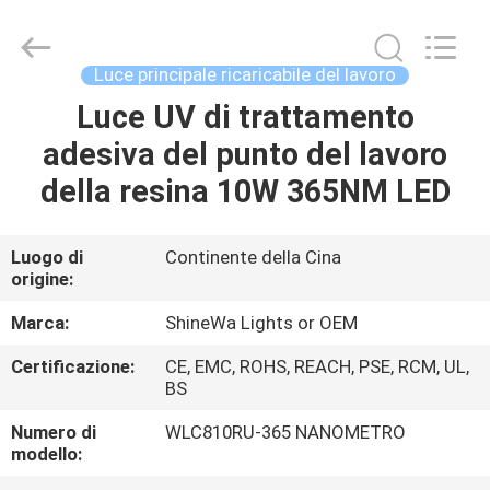
2026
Weifang
ShineWa
International
Trade
Luce principale ricaricabile del lavoro
Co.,
Ltd..
All
Luce UV di trattamento
CASA.
Rights
Reserved.
adesiva del punto del lavoro
PRODOTTI
della resina 10W 365NM LED
VIDEO
Luogo di
Continente della Cina
origine:
SU
Marca:
ShineWa Lights or OEM
DI
Certificazione:
CE, EMC, ROHS, REACH, PSE, RCM, UL,
BS
NOI
Numero di
WLC810RU-365 NANOMETRO
modello:
VISITA