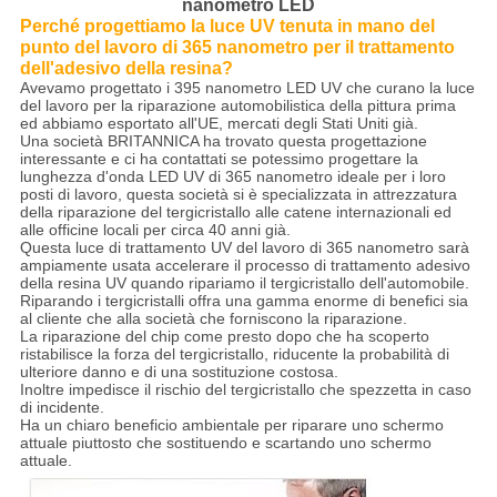
nanometro LED
Perché progettiamo la luce UV tenuta in mano del
punto del lavoro di 365 nanometro per il trattamento
dell'adesivo della resina?
Avevamo progettato i 395 nanometro LED UV che curano la luce
del lavoro per la riparazione automobilistica della pittura prima
ed abbiamo esportato all'UE, mercati degli Stati Uniti già.
Una società BRITANNICA ha trovato questa progettazione
interessante e ci ha contattati se potessimo progettare la
lunghezza d'onda LED UV di 365 nanometro ideale per i loro
posti di lavoro, questa società si è specializzata in attrezzatura
della riparazione del tergicristallo alle catene internazionali ed
alle officine locali per circa 40 anni già.
Questa luce di trattamento UV del lavoro di 365 nanometro sarà
ampiamente usata accelerare il processo di trattamento adesivo
della resina UV quando ripariamo il tergicristallo dell'automobile.
Riparando i tergicristalli offra una gamma enorme di benefici sia
al cliente che alla società che forniscono la riparazione.
La riparazione del chip come presto dopo che ha scoperto
ristabilisce la forza del tergicristallo, riducente la probabilità di
ulteriore danno e di una sostituzione costosa.
Inoltre impedisce il rischio del tergicristallo che spezzetta in caso
di incidente.
Ha un chiaro beneficio ambientale per riparare uno schermo
attuale piuttosto che sostituendo e scartando uno schermo
attuale.