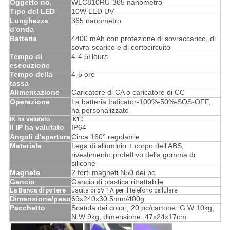
Oggetto no.
WLC810RU-365 nanometro
Tipo del LED
10W LED UV
Lunghezza
365 nanometro
d'onda
Batteria
4400 mAh con protezione di sovraccarico, di
sovra-scarico e di cortocircuito
Tempo di
4-4.5Hours
esecuzione
Tempo della
4-5 ore
tassa
Alimentazione
Caricatore di CA o caricatore di CC
Operazione
La batteria Indicator-100%-50%-SOS-OFF,
ha personalizzato
IK ha valutato
IK10
Il IP ha valutato
IP64
Angoli d'apertura
Circa 160° regolabile
Materiale
Lega di alluminio + corpo dell'ABS,
rivestimento protettivo della gomma di
silicone
Magnete
2 forti magneti N50 dei pc
Gancio
Gancio di plastica ritrattabile
La Banca di potere
uscita di 5V 1A per il telefono cellulare
Dimensione/peso
69x240x30.5mm/400g
Pacchetto
Scatola dei colori; 20 pc/cartone. G.W 10kg,
N.W 9kg, dimensione: 47x24x17cm