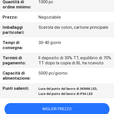
Quantità di
1000 pc
ALLA
ordine minimo:
FABBRICA
Prezzo:
Negoziabile
CONTROLLO
Imballaggi
Scatola dei colori, cartone principale
particolari:
DELLA
Tempi di
30-40 giorni
QUALITÀ
consegna:
Termini di
Il deposito di 30% TT, equilibrio di 70%
CONTATTACI
pagamento:
TT dopo la copia di BL ha ricevuto
Capacità di
5000 pc/giorno
NOTIZIE
alimentazione:
Punti salienti:
,
Luce del punto del lavoro di 365NM LED
CASI
Luce del punto del lavoro di IP64 LED
MAPPA
MIGLIOR PREZZO