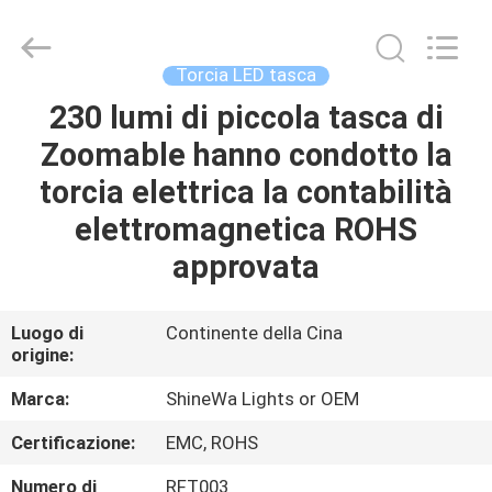
2026
Weifang
ShineWa
International
Trade
Torcia LED tasca
Co.,
Ltd..
All
230 lumi di piccola tasca di
CASA.
Rights
Reserved.
Zoomable hanno condotto la
PRODOTTI
torcia elettrica la contabilità
elettromagnetica ROHS
VIDEO
approvata
SU
Luogo di
Continente della Cina
origine:
DI
NOI
Marca:
ShineWa Lights or OEM
Certificazione:
EMC, ROHS
VISITA
Numero di
RFT003