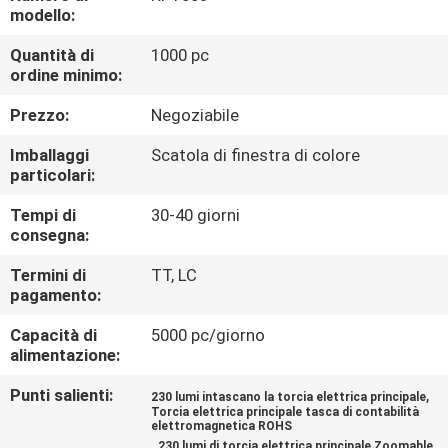
ALLA
modello:
FABBRICA
Quantità di
1000 pc
ordine minimo:
CONTROLLO
Prezzo:
Negoziabile
DELLA
Imballaggi
Scatola di finestra di colore
QUALITÀ
particolari:
Tempi di
30-40 giorni
consegna:
CONTATTACI
Termini di
TT, LC
pagamento:
NOTIZIE
Capacità di
5000 pc/giorno
alimentazione:
CASI
Punti salienti:
,
230 lumi intascano la torcia elettrica principale
Torcia elettrica principale tasca di contabilità
elettromagnetica ROHS
MAPPA
,
230 lumi di torcia elettrica principale Zoomable