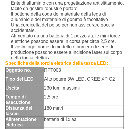
Ente di alluminio con una progettazione antislittamento,
facile da gestire robusti e portare.
Il bottone della coda del materiale della lega di
alluminio e del materiale di gomma è facoltativo
Una cordicella del polso per non assicurare goccia
accidentale.
Alimentato da una batteria di 1 pezzo aa, le mini torce
elettriche possono essere in corsa per circa 2,5 ore.
Il vostri logo, nome di modello e numero di serie di
produzione possono essere a incisione laser sul corpo
della torcia elettrica.
Specifiche
della torcia elettrica della tasca LED
:
Oggetto no.
RFT003
Tipo del LED
Alto potere 3W LED, CREE XP G2
Uscita
230 lumi massimi
Tempo di
2,5 ore
esecuzione
Distanza del
180 metri
fascio
Alimentazione
batteria di 1x aa
elettrica