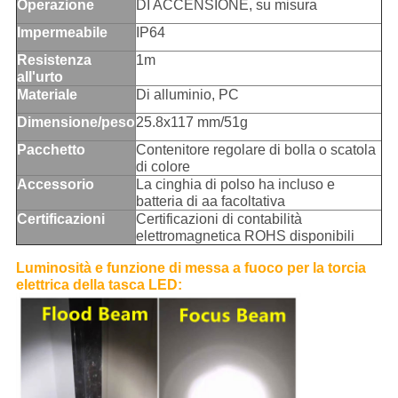
Operazione
DI ACCENSIONE, su misura
Impermeabile
IP64
Resistenza
1m
all'urto
Materiale
Di alluminio, PC
Dimensione/peso
25.8x117 mm/51g
Pacchetto
Contenitore regolare di bolla o scatola
di colore
Accessorio
La cinghia di polso ha incluso e
batteria di aa facoltativa
Certificazioni
Certificazioni di contabilità
elettromagnetica ROHS disponibili
Luminosità e funzione di messa a fuoco per
la torcia
elettrica della tasca LED
: