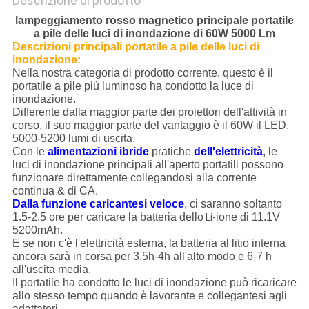
Descrizione di prodotto
lampeggiamento rosso magnetico principale portatile
a pile delle luci di inondazione di 60W 5000 Lm
Descrizioni
principali portatile a pile delle luci
di
inondazione
:
Nella nostra categoria di prodotto corrente, questo è il
portatile a pile più luminoso ha condotto la luce di
inondazione.
Differente dalla maggior parte dei proiettori dell'attività in
corso, il suo maggior parte del vantaggio è il 60W il LED,
5000-5200 lumi di uscita.
Con le
alimentazioni ibride
pratiche
dell'elettricità
, le
luci di inondazione principali all'aperto portatili possono
funzionare direttamente collegandosi alla corrente
continua & di CA.
Dalla funzione caricantesi veloce
, ci saranno soltanto
1.5-2.5 ore per caricare la batteria dello
ione di 11.1V
Li-
5200mAh.
E se non c'è l'elettricità esterna, la batteria al litio interna
ancora sarà in corsa per 3.5h-4h all'alto modo e 6-7 h
all'uscita media.
Il portatile ha condotto le luci di inondazione può ricaricare
allo stesso tempo quando è lavorante e collegantesi agli
adattatori.