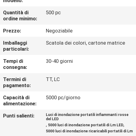
modello:
ALLA
Quantità di
500 pc
FABBRICA
ordine minimo:
Prezzo:
Negoziabile
CONTROLLO
DELLA
Imballaggi
Scatola dei colori, cartone matrice
particolari:
QUALITÀ
Tempi di
30-40 giorni
consegna:
CONTATTACI
Termini di
TT, LC
pagamento:
NOTIZIE
Capacità di
5000 pc/giorno
alimentazione:
CASI
Punti salienti:
Luci di inondazione portatili infiammanti rosse
del LED
,
,
5000 luci di inondazione portatili di Lm LED
MAPPA
5000 luci di inondazione ricaricabili portatili di Lm