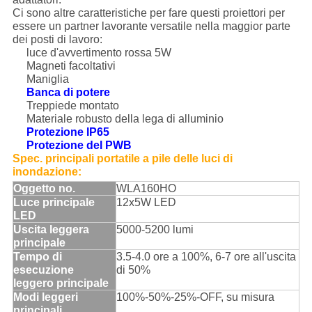
Ci sono altre caratteristiche per fare questi proiettori per
essere un partner lavorante versatile nella maggior parte
dei posti di lavoro:
luce d'avvertimento rossa 5W
Magneti facoltativi
Maniglia
Banca di potere
Treppiede montato
Materiale robusto della lega di alluminio
Protezione IP65
Protezione del PWB
Spec.
principali portatile a pile delle luci
di
inondazione
:
Oggetto no.
WLA160HO
Luce principale
12x5W LED
LED
Uscita leggera
5000-5200 lumi
principale
Tempo di
3.5-4.0 ore a 100%, 6-7 ore all'uscita
esecuzione
di 50%
leggero principale
Modi leggeri
100%-50%-25%-OFF, su misura
principali