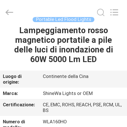
2026
Weifang
ShineWa
International
Trade
Portable Led Flood Lights
Co.,
Ltd..
All
Lampeggiamento rosso
CASA.
Rights
Reserved.
magnetico portatile a pile
PRODOTTI
delle luci di inondazione di
60W 5000 Lm LED
VIDEO
Luogo di
Continente della Cina
origine:
SU
DI
Marca:
ShineWa Lights or OEM
NOI
Certificazione:
CE, EMC, ROHS, REACH, PSE, RCM, UL,
BS
VISITA
Numero di
WLA160HO