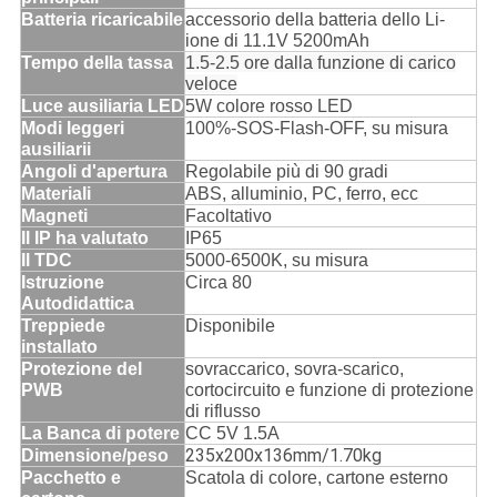
Batteria ricaricabile
accessorio della batteria dello Li-
ione di 11.1V 5200mAh
Tempo della tassa
1.5-2.5 ore dalla funzione di carico
veloce
Luce ausiliaria LED
5W colore rosso LED
Modi leggeri
100%-SOS-Flash-OFF, su misura
ausiliarii
Angoli d'apertura
Regolabile più di 90 gradi
Materiali
ABS, alluminio, PC, ferro, ecc
Magneti
Facoltativo
Il IP ha valutato
IP65
Il TDC
5000-6500K, su misura
Istruzione
Circa 80
Autodidattica
Treppiede
Disponibile
installato
Protezione del
sovraccarico, sovra-scarico,
PWB
cortocircuito e funzione di protezione
di riflusso
La Banca di potere
CC 5V 1.5A
235x200x136mm/1.70kg
Dimensione/peso
Pacchetto e
Scatola di colore, cartone esterno