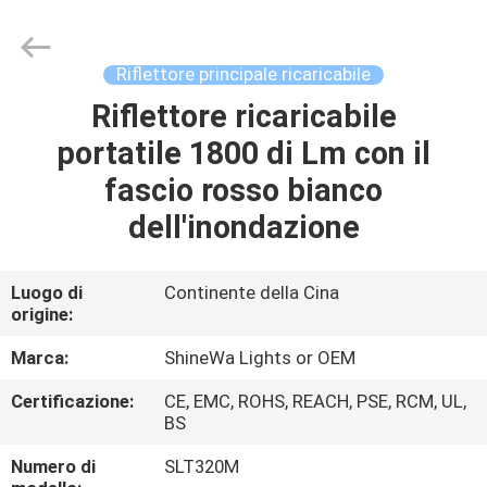
2026
Weifang
ShineWa
International
Trade
Riflettore principale ricaricabile
Co.,
Ltd..
All
Riflettore ricaricabile
CASA.
Rights
Reserved.
portatile 1800 di Lm con il
PRODOTTI
fascio rosso bianco
dell'inondazione
VIDEO
Luogo di
Continente della Cina
origine:
SU
DI
Marca:
ShineWa Lights or OEM
NOI
Certificazione:
CE, EMC, ROHS, REACH, PSE, RCM, UL,
BS
VISITA
Numero di
SLT320M