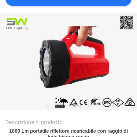
DEL
SITO
POLITICA
SULLA
PRIVACY
Descrizione di prodotto
1800 Lm portatile riflettore ricaricabile con raggio di
luce bianca-rosso