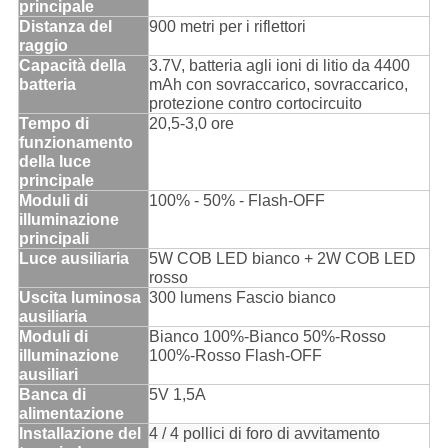
principale
Distanza del
900 metri per i riflettori
raggio
Capacità della
3.7V, batteria agli ioni di litio da 4400
batteria
mAh con sovraccarico, sovraccarico,
protezione contro cortocircuito
Tempo di
20,5-3,0 ore
funzionamento
della luce
principale
Moduli di
100% - 50% - Flash-OFF
illuminazione
principali
Luce ausiliaria
5W COB LED bianco + 2W COB LED
rosso
Uscita luminosa
300 lumens Fascio bianco
ausiliaria
Moduli di
Bianco 100%-Bianco 50%-Rosso
illuminazione
100%-Rosso Flash-OFF
ausiliari
Banca di
5V 1,5A
alimentazione
Installazione del
4 / 4 pollici di foro di avvitamento