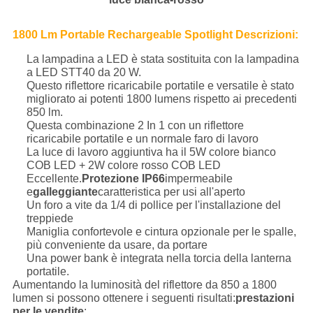
1800 Lm Portable Rechargeable Spotlight Descrizioni:
La lampadina a LED è stata sostituita con la lampadina
a LED STT40 da 20 W.
Questo riflettore ricaricabile portatile e versatile è stato
migliorato ai potenti 1800 lumens rispetto ai precedenti
850 lm.
Questa combinazione 2 In 1 con un riflettore
ricaricabile portatile e un normale faro di lavoro
La luce di lavoro aggiuntiva ha il 5W colore bianco
COB LED + 2W colore rosso COB LED
Eccellente.
Protezione IP66
impermeabile
e
galleggiante
caratteristica per usi all'aperto
Un foro a vite da 1/4 di pollice per l'installazione del
treppiede
Maniglia confortevole e cintura opzionale per le spalle,
più conveniente da usare, da portare
Una power bank è integrata nella torcia della lanterna
portatile.
Aumentando la luminosità del riflettore da 850 a 1800
lumen si possono ottenere i seguenti risultati:
prestazioni
per le vendite
: