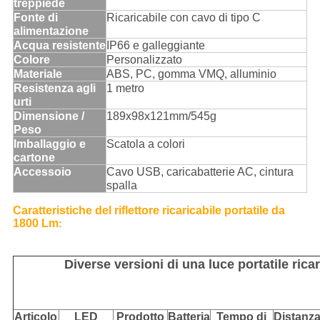
treppiede
Fonte di
Ricaricabile con cavo di tipo C
alimentazione
Acqua resistente
IP66 e galleggiante
Colore
Personalizzato
Materiale
ABS, PC, gomma VMQ, alluminio
Resistenza agli
1 metro
urti
Dimensione /
189x98x121mm/545g
Peso
Imballaggio e
Scatola a colori
cartone
Accessoio
Cavo USB, caricabatterie AC, cintura
spalla
Caratteristiche del riflettore ricaricabile portatile da
1800 Lm
:
Diverse versioni di una luce portatile ricar
Articolo
LED
Prodotto
Batteria
Tempo di
Distanz