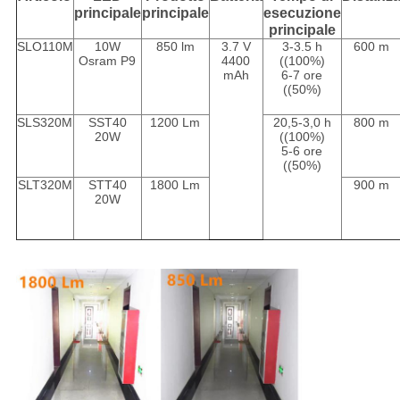
principale
principale
esecuzione
principale
SLO110M
10W
850 lm
3.7 V
3-3.5 h
600 m
Osram P9
4400
((100%)
mAh
6-7 ore
((50%)
SLS320M
SST40
1200 Lm
20,5-3,0 h
800 m
20W
((100%)
5-6 ore
((50%)
SLT320M
STT40
1800 Lm
900 m
20W