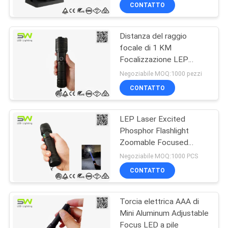
continuo
ALLA
CONTATTO
FABBRICA
Distanza del raggio
51
focale di 1 KM
CONTROLLO
Focalizzazione LEP
Alto faro del lume
DELLA
Lanterna laser ricerca
Negoziabile MOQ:1000 pezzi
LED
caccia
QUALITÀ
CONTATTO
LEP Laser Excited
CONTATTACI
Phosphor Flashlight
Zoomable Focused
30
NOTIZIE
1000M Beam For
Negoziabile MOQ:1000 PCS
Hunting
lanterna di
CONTATTO
CASI
campeggio
Torcia elettrica AAA di
principale
Mini Aluminum Adjustable
MAPPA
Focus LED a pile