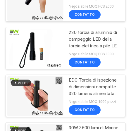
DEL
Negoziabile MOQ:PCS 2000
SITO
CONTATTO
66
Luce tenuta in mano
230 torcia di alluminio di
POLITICA
campeggio LED della
del lavoro del LED
SULLA
torcia elettrica a pile LED
dello zoom del lume 3w
PRIVACY
Negoziabile MOQ:PCS 1000
aa
CONTATTO
EDC Torcia di ispezione
85
di dimensioni compatte
Luce di ispezione
320 lumens alimentata
da 3 batterie AAA
Negoziabile MOQ:1000 pezzi
del LED
CONTATTO
30W 3600 lumi di Marine