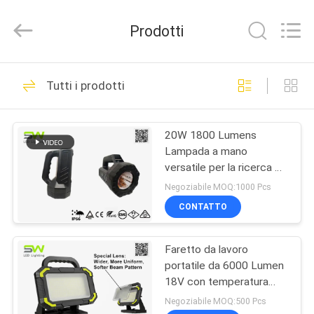
2026
Weifang
ShineWa
Prodotti
International
Trade
Co.,
Ltd..
All
CASA.
110
Rights
Tutti i prodotti
Reserved.
luce principale
PRODOTTI
ricaricabile del
20W 1800 Lumens
Lampada a mano
lavoro
VIDEO
versatile per la ricerca di
torce
Negoziabile MOQ:1000 Pcs
SU
CONTATTO
78
DI
riflettore principale
Faretto da lavoro
NOI
portatile da 6000 Lumen
ricaricabile
18V con temperatura
VISITA
colore regolabile in
Negoziabile MOQ:500 Pcs