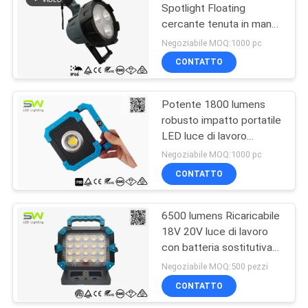
Spotlight Floating
cercante tenuta in mano
84
più intelligente
Negoziabile MOQ:1000 pc
Portable Led Flood
CONTATTO
Lights
Potente 1800 lumens
robusto impatto portatile
LED luce di lavoro
Compatta dimensione
Negoziabile MOQ:1000 pc
CONTATTO
8
Luce principale
6500 lumens Ricaricabile
18V 20V luce di lavoro
solare del lavoro
con batteria sostitutiva
per utensili elettrici
Negoziabile MOQ:500 pezzi
CONTATTO